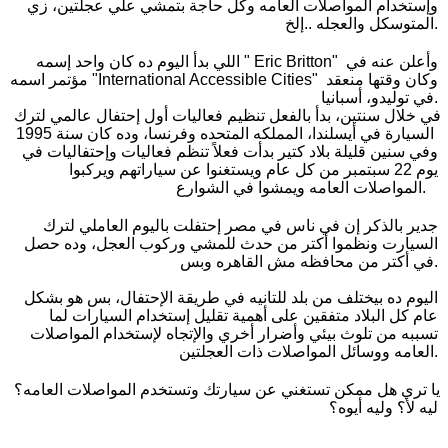
وإستخدام المواصلات العامه وكل حاجة بتمشي علي عجلتين، زي 
المتوسكل والعجله ..إلخ.
اللي بدأ اليوم ده كان واحد إسمه " Eric Britton" وأعلن عنه في 
مؤتمر اسمه "International Accessible Cities" وكان وقتها منعقد 
 أسبانيا.
في توليدو
،
في خلال سنتين
،
 بدأ بالفعل تنظيم فعاليات أول إحتفال عالمي لترك 
 وده كان سنة 1995 
السيارة في أيسلندا
،
 المملكه المتحده وفرنسا
،
وفي سنين قليلة بلاد كتير بدأت فعلاً تنظم فعاليات وإحتفاليات في 
يوم 22 سبتمبر من كل عام ويستغنوا عن سياراتهم ويركبوا 
المواصلات العامه ويمشوا في الشوارع.   
جدير بالذكر إن في ناس في مصر إحتفلت باليوم العاملي لترك 
السيارت ونظموا أكتر من حدث للمشي وركوب العجل
،
 وده حصل 
في أكتر من محافظه مش القاهره وبس.
اليوم ده بيختلف من بلد للتانيه في طريقة الإحتفال
،
 بس هو بشكل 
عام كل البلاد متفقين على أهمية تقليل إستخدام السيارات لما 
تسببه من تلوث بيئي وأضرار أخري والإتجاه لإستخدام المواصلات 
العامه ووسائل المواصلات ذات العجلتين.
يا تري هل ممكن تستغني عن سيارتك وتستخدم المواصلات العامه؟ 
ليه لأ؟ وليه أيوه؟